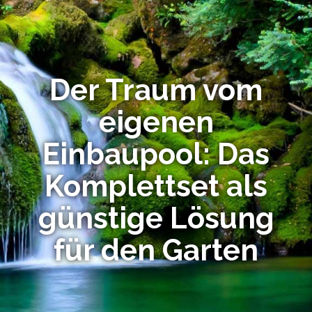
Der Traum vom
eigenen
Einbaupool: Das
Komplettset als
günstige Lösung
für den Garten